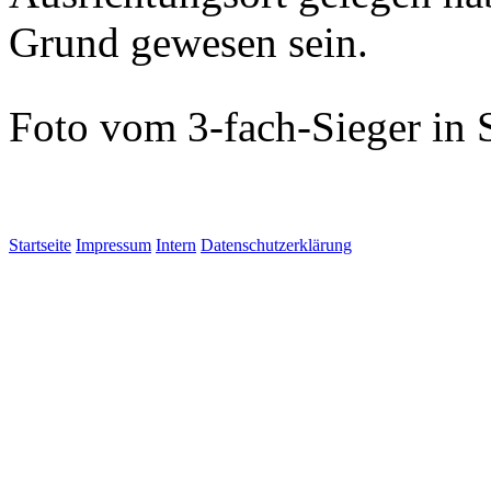
Satrup
Peer Grünewald und Malte
VfL Oldesloe
Wieder einmal ein erfolgr
den VfL Oldesloe. Dreimal 
dritter Platz gingen an Ath
Coronapause griff der Bad
Holsteins in Satrup bei Fl
Landes-Ranglistenturnier i